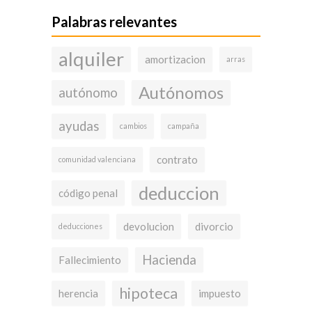
Noticias
Palabras relevantes
Contacto
alquiler
amortizacion
arras
Autónomos
autónomo
ayudas
cambios
campaña
contrato
comunidad valenciana
deduccion
código penal
devolucion
divorcio
deducciones
Hacienda
Fallecimiento
hipoteca
herencia
impuesto