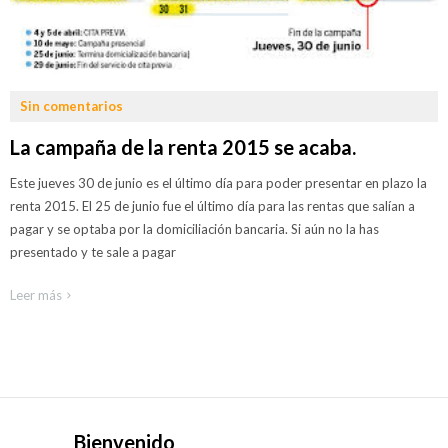
civil
Herencias
y
sucesiones
Sin comentarios
Derecho
La campaña de la renta 2015 se acaba.
inmobiliario
Este jueves 30 de junio es el último día para poder presentar en plazo la
Arrendamientos
renta 2015. El 25 de junio fue el último día para las rentas que salían a
y deshaucios
pagar y se optaba por la domiciliación bancaria. Si aún no la has
Compra
presentado y te sale a pagar
venta de
inmuebles
Leer más
Indemnización
vicios y
defectos
constructivos
Defensa
Bienvenido
jurídica