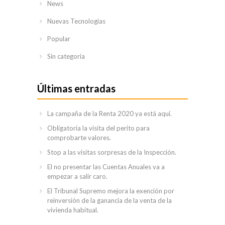
News
hecho
Nuevas Tecnologias
Liquidación
de bienes
Popular
en común
Sin categoría
Impago
de
Últimas entradas
pensiones
Custodia
La campaña de la Renta 2020 ya está aquí.
compartida
Obligatoria la visita del perito para
Derecho
comprobarte valores.
administrativo
Stop a las visitas sorpresas de la Inspección.
Derecho
El no presentar las Cuentas Anuales va a
Penal
empezar a salir caro.
El Tribunal Supremo mejora la exención por
Tria4
reinversión de la ganancia de la venta de la
Asesores
vivienda habitual.