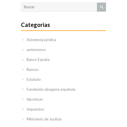
Procedimientos
de reclamación
Categorías
Indemnización
y cuantías
Asistencia jurídica
Lesiones
más
autónomos
frecuentes
Banco España
El baremo de
Bancos
indemnizaciones
Estatuto
Derecho de
familia y
Fundación abogacía española
matrimonial
hipotecas
Separación
Impuestos
y divorcio
Ministerio de Justicia
Parejas
de