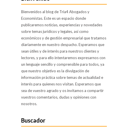
comunidad
de
Bienvenidos al blog de Tria4 Abogados y
propietarios
Economistas. Este es un espacio donde
publicaremos noticias, experiencias y novedades
Derecho
laboral
sobre temas jurídicos y legales, así como
económicos y de gestión empresarial que tratamos
Despidos y
diariamente en nuestro despacho. Esperamos que
reclamaciones
sean útiles y de interés para nuestros clientes y
de salario
lectores, y para ello intentaremos expresarnos con
un lenguaje sencillo y comprensible para todos, ya
Incapacidades
que nuestro objetivo es la divulgación de
Accidentes
información práctica sobre temas de actualidad e
de trabajo
interés para quienes nos visitan. Esperamos que
sea de vuestro agrado y os invitamos a compartir
Conflictos
vuestros comentarios, dudas y opiniones con
laborales y
nosotros.
negociación
colectiva
Buscador
Accidentes
de tráfico