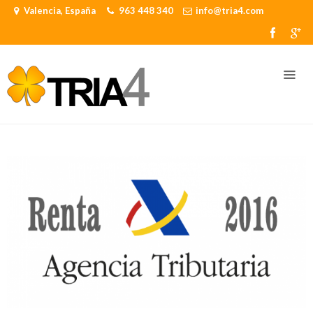
Valencia, España
963 448 340
info@tria4.com
Conozca
Tria4
¿Quiénes
somos?
Conozca
Tria4
Nuestro
equipo
Profesionales
LEER MÁS
¿Que
hacemos?
Nuestros
servicios