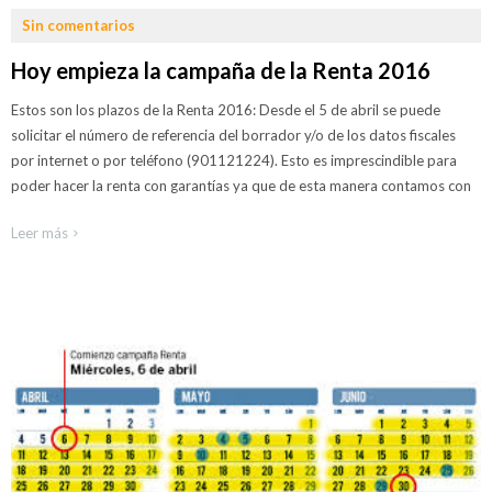
¿Donde
Sin comentarios
estamos?
Hoy empieza la campaña de la Renta 2016
Nuestro
despacho
Estos son los plazos de la Renta 2016: Desde el 5 de abril se puede
solicitar el número de referencia del borrador y/o de los datos fiscales
Tria4
Abogados
por internet o por teléfono (901121224). Esto es imprescindible para
poder hacer la renta con garantías ya que de esta manera contamos con
Somos
abogados
Leer más
Especialidades
La
ciudad
de la
justicia
Derecho
civil
LEER MÁS
Contratación